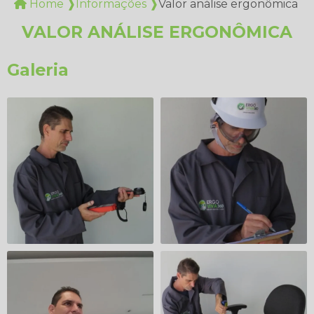
Home ❱
Informações ❱
Valor análise ergonômica
VALOR ANÁLISE ERGONÔMICA
Galeria