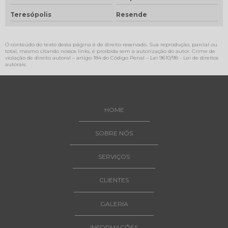
Teresópolis
Resende
O conteúdo do texto desta página é de direito reservado. Sua reprodução, parcial ou
total, mesmo citando nossos links, é proibida sem a autorização do autor. Crime de
violação de direito autoral – artigo 184 do Código Penal –
Lei 9610/98 - Lei de direitos
autorais
.
HOME
SOBRE NÓS
SERVIÇOS
CLIENTES
GALERIA
INFORMAÇÕES