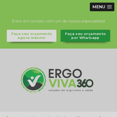
MENU
Entre em contato com um de nossos especialistas!
Faça seu orçamento
Faça seu orçamento
agora mesmo
por Whatsapp