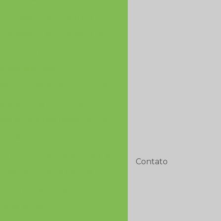
Avaliação ergonômica
Avaliação ergonomica nr17
a preliminar
preliminar aep
liação preliminar ergonomia
aliação quantitativa ergonomia
oria ergonomia home office
o básico de ergonomia
balho
Curso de ergonomia
Contato
esa de ginástica laboral
Empresa de sipat
omia em sp