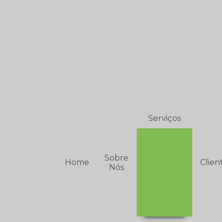
Serviços
Assessoria
Esportiva
Sobre
Home
Clien
Ergonomia
Nós
Perícia
Saúde e
Bem-Estar