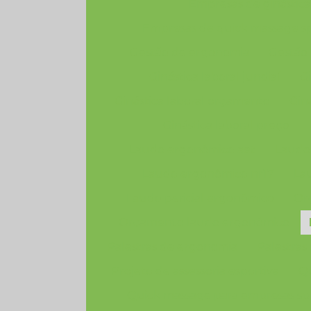
Empresas de ginástica
Empresas de quick massage s
Gestão de ergonomia
Gestão
Ginástica laboral jundiaí
Gi
Ginástica laboral orçamento
Gin
Ginástica laboral preço
Laudo ergonômico aet
Laudo
Laudo ergonômico nr17
La
Laudo pericial ergonômico
Or
Orçamento laudo ergonômico
Palestras de ergonomia
Palestras 
Projeto de assessoria esportiva
Qu
Quick massage para empresas sp