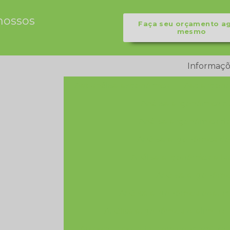
nossos
Faça seu orçamento a
mesmo
Informaçõ
Aet análise ergonômica
Aet ergon
Análise ergonômica d
Análise ergonômica do
Análise ergonômica do
Análise ergonômica e l
Análise ergonômic
Análise ergonômica operad
Análise ergonômica preliminar
Assessoria esportiva em condomínio