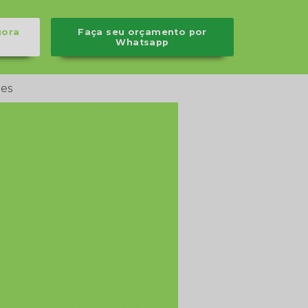
gora
Faça seu orçamento por
Whatsapp
es
omia
Aet laudo ergonômico
o trabalho aet
 trabalho nr17
 trabalho valor
audo ergonômico
a hospital
or de empilhadeira
Assessoria esportiva
Assessoria esportiva online