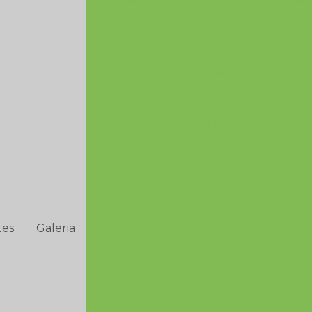
Avaliação de riscos ergonomia
Avaliação ergonômica home office
Avaliação ergonômic
Avaliação ergonômica 
Avaliação postural ergonomia
Ava
Avaliação qualitativa ergonomia
Av
Consultoria ergonomia
Consult
Consultoria para sipat
Curs
Curso de análise ergonômica do tra
tes
Galeria
Curso de ergonomia sp
Empr
Empresa de quick massage
Empresas de ergon