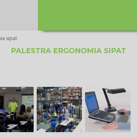
Serviços de ginástica laboral
T
Treinamento nr17
Valor
Avaliação psicossocial nr1
Serviço 
a sipat
PALESTRA ERGONOMIA SIPAT