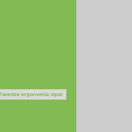
 laboral em sp
p
Ergonomia jundiaí
 de qualidade ergonomia
nástica laboral online
ástica laboral para empresas
Laudo ergonômico
 ergonômico do trabalho
udo ergonômico preço
çamento ginástica laboral
Palestra ergonomia sipat
sipat
Palestras sipat online
ick massage para empresas
Serviço de ergonomia