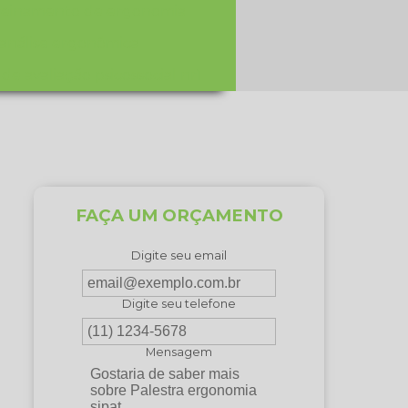
reinamento de ergonomia
 análise ergonômica
de avaliação psicossocial nr1
FAÇA UM ORÇAMENTO
Digite seu email
Digite seu telefone
Mensagem