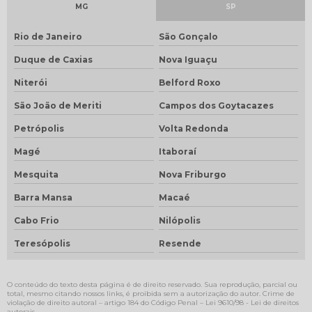
MG
SP
Rio de Janeiro
São Gonçalo
Duque de Caxias
Nova Iguaçu
Niterói
Belford Roxo
São João de Meriti
Campos dos Goytacazes
Petrópolis
Volta Redonda
Magé
Itaboraí
Mesquita
Nova Friburgo
Barra Mansa
Macaé
Cabo Frio
Nilópolis
Teresópolis
Resende
O conteúdo do texto desta página é de direito reservado. Sua reprodução, parcial ou
total, mesmo citando nossos links, é proibida sem a autorização do autor. Crime de
violação de direito autoral – artigo 184 do Código Penal –
Lei 9610/98 - Lei de direitos
autorais
.