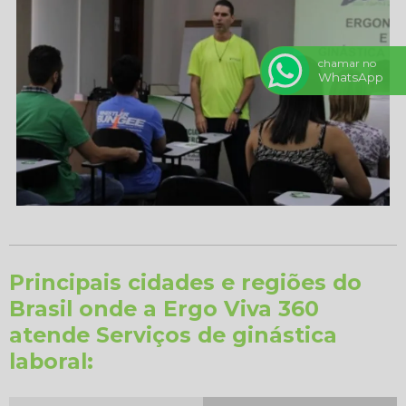
chamar no
WhatsApp
Principais cidades e regiões do
Brasil onde a Ergo Viva 360
atende Serviços de ginástica
laboral: