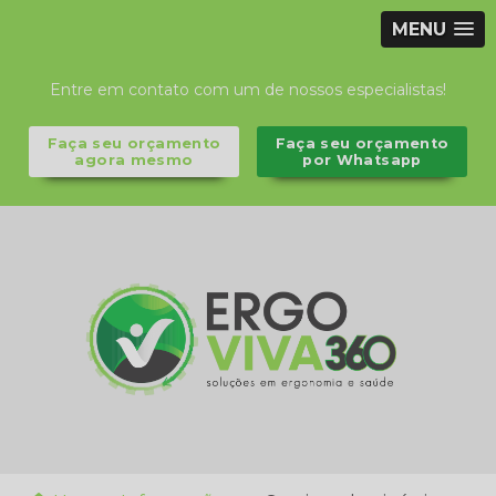
MENU
Entre em contato com um de nossos especialistas!
Faça seu orçamento
Faça seu orçamento
agora mesmo
por Whatsapp