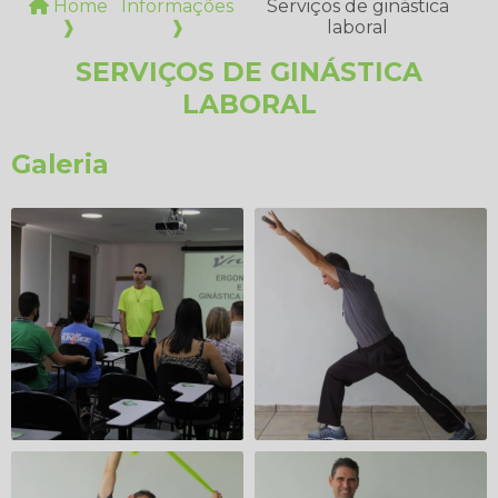
Home
Informações
Serviços de ginástica
❱
❱
laboral
SERVIÇOS DE GINÁSTICA
LABORAL
Galeria